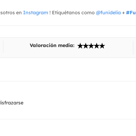
osotros en
Instagram
! Etiquétanos como
@funidelia
+
#Fu
Valoración media:
isfrazarse