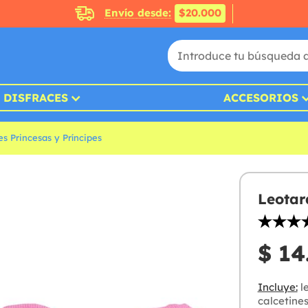
Envío desde:
$20.000
DISFRACES
ACCESORIOS
es Princesas y Príncipes
Leotar
$ 14
Incluye:
le
calcetines