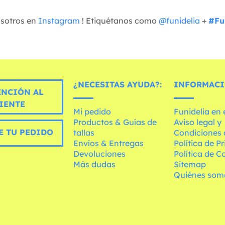
osotros en
Instagram
! Etiquétanos como
@funidelia
+
#Fu
¿NECESITAS AYUDA?:
INFORMACI
ENCIÓN AL
IENTE
Mi pedido
Funidelia en
Productos & Guías de
Aviso legal y
E TU PEDIDO
tallas
Condiciones 
Envíos & Entregas
Política de P
Devoluciones
Política de C
Más dudas
Sitemap
Quiénes som