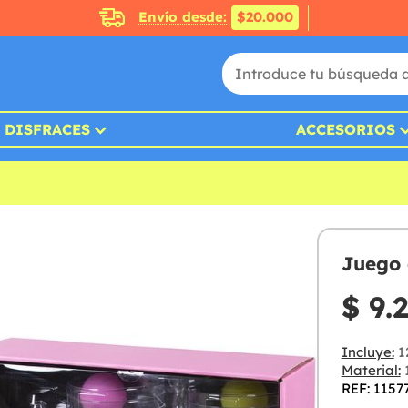
Envío desde:
$20.000
DISFRACES
ACCESORIOS
Juego 
$ 9.
Incluye:
12
Material:
REF: 1157