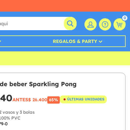
0
REGALOS & PARTY
de beber Sparkling Pong
240
ANTES
$ 26.400
ÚLTIMAS UNIDADES
65%
 vasos y 3 bolas
100% PVC
79-0