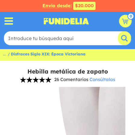
Envío desde:
$20.000
0
...
Disfraces Siglo XIX: Época Victoriana
Hebilla metálica de zapato
26 Comentarios
Consúltalas