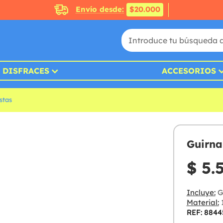
Envío desde:
$20.000
DISFRACES
ACCESORIOS
stas
Guirna
$ 5.
Incluye:
G
Material:
REF: 8844