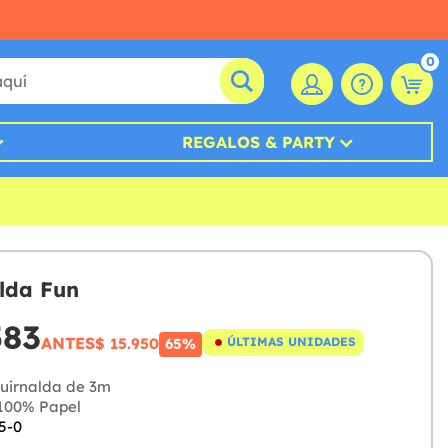
0
REGALOS & PARTY
lda Fun
583
ANTES
$ 15.950
ÚLTIMAS UNIDADES
65%
uirnalda de 3m
100% Papel
5-0