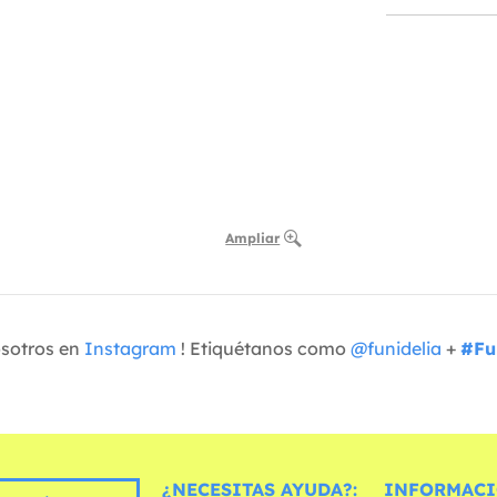
Ampliar
osotros en
Instagram
! Etiquétanos como
@funidelia
+
#Fu
¿NECESITAS AYUDA?:
INFORMACI