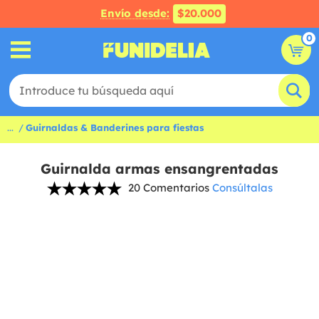
Envío desde:
$20.000
0
...
Guirnaldas & Banderines para fiestas
Guirnalda armas ensangrentadas
20 Comentarios
Consúltalas