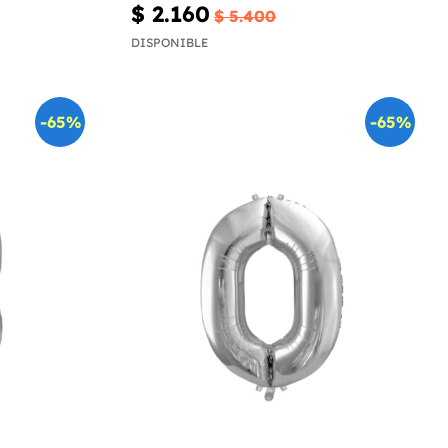
$ 2.160
$ 5.400
DISPONIBLE
-65%
-65%