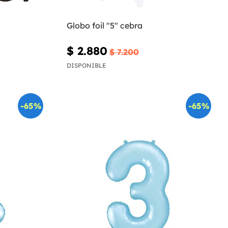
Globo foil "5" cebra
$ 2.880
$ 7.200
DISPONIBLE
-65%
-65%