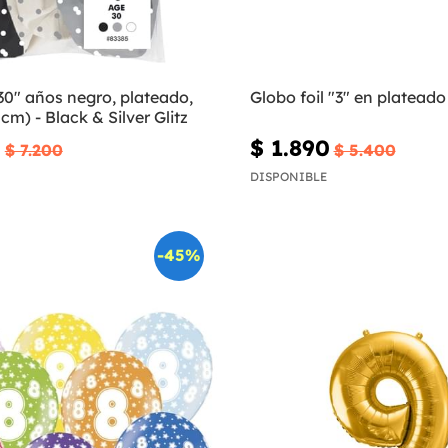
30" años negro, plateado,
Globo foil "3" en platead
cm) - Black & Silver Glitz
0
$ 1.890
$ 7.200
$ 5.400
DISPONIBLE
-45%