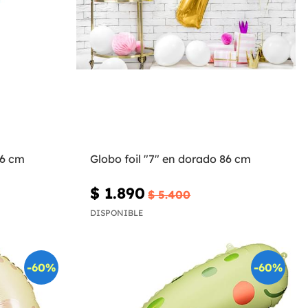
86 cm
Globo foil "7" en dorado 86 cm
$ 1.890
$ 5.400
DISPONIBLE
-60%
-60%