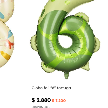
Globo foil "6" tortuga
$ 2.880
$ 7.200
DISPONIBLE