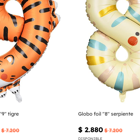
"9" tigre
Globo foil "8" serpiente
$ 2.880
$ 7.200
$ 7.200
DISPONIBLE