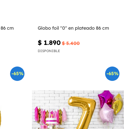
o 86 cm
Globo foil "0" en plateado 86 cm
$ 1.890
$ 5.400
DISPONIBLE
-65%
-65%