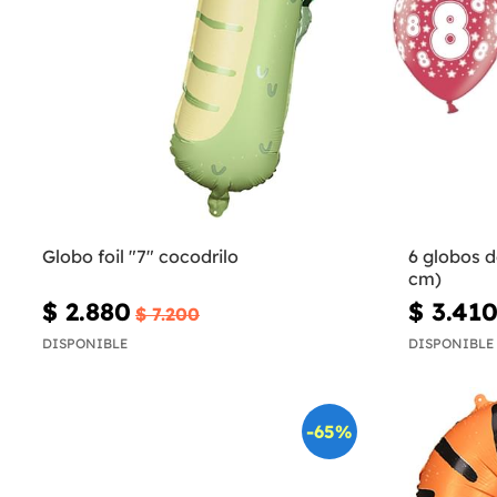
Globo foil "7" cocodrilo
6 globos d
cm)
$ 2.880
$ 3.41
$ 7.200
DISPONIBLE
DISPONIBLE
-65%