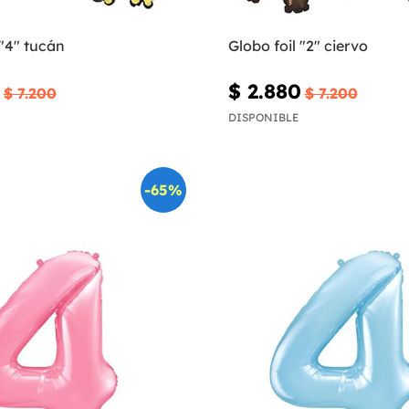
 "4" tucán
Globo foil "2" ciervo
$ 2.880
$ 7.200
$ 7.200
DISPONIBLE
-65%