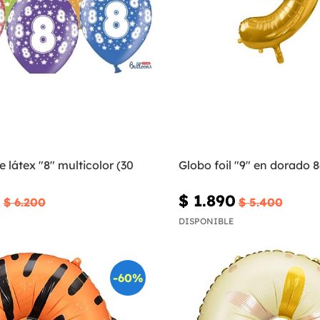
e látex "8" multicolor (30
Globo foil "9" en dorado 
0
$ 1.890
$ 6.200
$ 5.400
DISPONIBLE
-60%