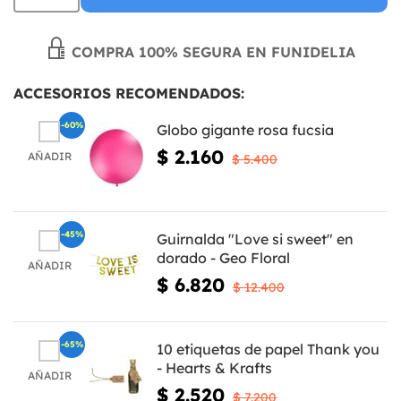
COMPRA 100% SEGURA EN FUNIDELIA
ACCESORIOS RECOMENDADOS:
-60%
Globo gigante rosa fucsia
$ 2.160
AÑADIR
$ 5.400
-45%
Guirnalda "Love si sweet" en
dorado - Geo Floral
AÑADIR
$ 6.820
$ 12.400
-65%
10 etiquetas de papel Thank you
- Hearts & Krafts
AÑADIR
$ 2.520
$ 7.200