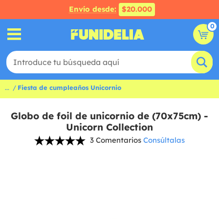
Envío desde:
$20.000
0
...
Fiesta de cumpleaños Unicornio
Globo de foil de unicornio de (70x75cm) -
Unicorn Collection
3 Comentarios
Consúltalas