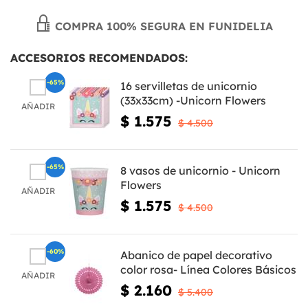
COMPRA 100% SEGURA EN FUNIDELIA
ACCESORIOS RECOMENDADOS:
-65%
16 servilletas de unicornio
(33x33cm) -Unicorn Flowers
AÑADIR
$ 1.575
$ 4.500
-65%
8 vasos de unicornio - Unicorn
Flowers
AÑADIR
$ 1.575
$ 4.500
-60%
Abanico de papel decorativo
color rosa- Línea Colores Básicos
AÑADIR
$ 2.160
$ 5.400