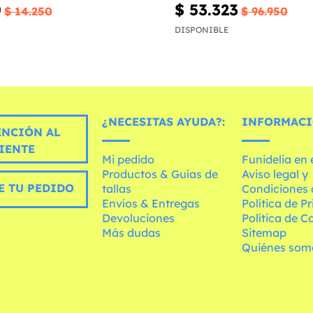
0
$ 53.323
$ 14.250
$ 96.950
DISPONIBLE
¿NECESITAS AYUDA?:
INFORMACI
ENCIÓN AL
IENTE
Mi pedido
Funidelia en
Productos & Guías de
Aviso legal y
E TU PEDIDO
tallas
Condiciones 
Envíos & Entregas
Política de P
Devoluciones
Política de C
Más dudas
Sitemap
Quiénes som