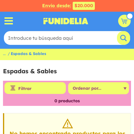
Envío desde:
$20.000
...
Espadas & Sables
Espadas & Sables
Filtrar
0
productos
No hemos encontrado productos para los