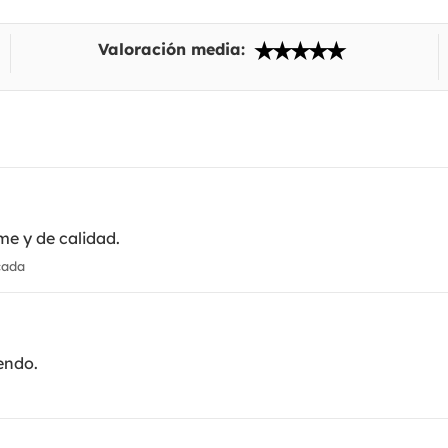
Valoración media:
e y de calidad.
cada
endo.