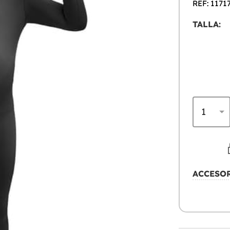
REF: 1171
TALLA:
ACCESO