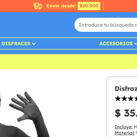
Envío desde:
$20.000
DISFRACES
ACCESORIOS
Disfra
$ 35
Incluye:
M
Material:
9