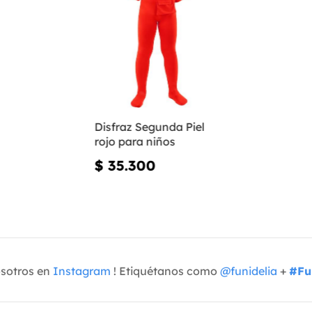
Disfraz Segunda Piel
rojo para niños
$ 35.300
osotros en
Instagram
! Etiquétanos como
@funidelia
+
#Fu