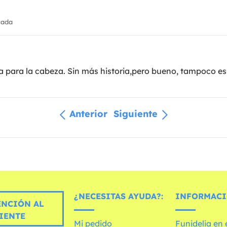
cada
da para la cabeza. Sin más historia,pero bueno, tampoco
Anterior
Siguiente
¿NECESITAS AYUDA?:
INFORMACI
ENCIÓN AL
IENTE
Mi pedido
Funidelia en