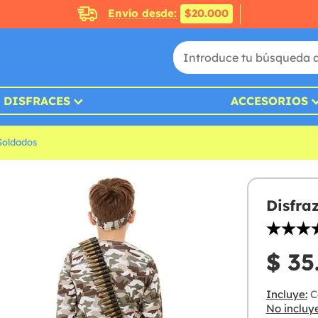
Envío desde:
$20.000
DISFRACES
ACCESORIOS
&Soldados
Disfraz
$ 35
Incluye:
C
No incluye