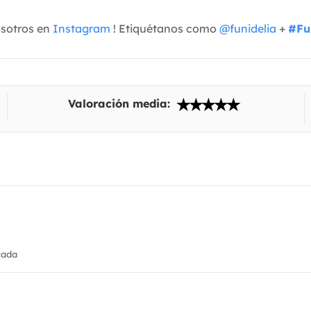
osotros en
Instagram
! Etiquétanos como
@funidelia
+
#Fu
Valoración media:
cada