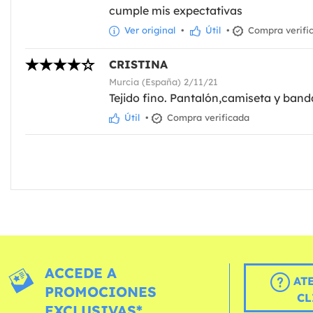
cumple mis expectativas
Ver original
•
Útil
•
Compra verifi
CRISTINA
Murcia (España) 2/11/21
Tejido fino. Pantalón,camiseta y ban
Útil
•
Compra verificada
ACCEDE A
AT
PROMOCIONES
CL
EXCLUSIVAS*