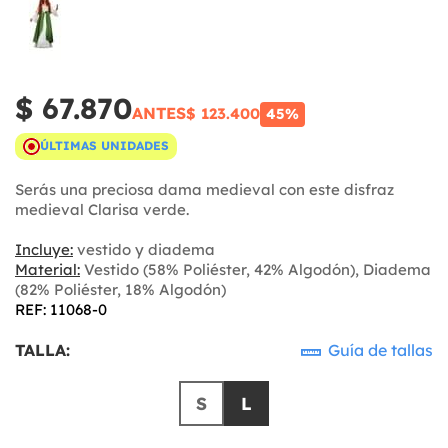
$ 67.870
ANTES
$ 123.400
45%
ÚLTIMAS UNIDADES
Serás una preciosa dama medieval con este disfraz
medieval Clarisa verde.
Incluye:
vestido y diadema
Material:
Vestido (58% Poliéster, 42% Algodón), Diadema
(82% Poliéster, 18% Algodón)
REF: 11068-0
TALLA:
Guía de tallas
S
L