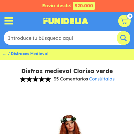
Envío desde:
$20.000
0
...
Disfraces Medieval
Disfraz medieval Clarisa verde
35 Comentarios
Consúltalas