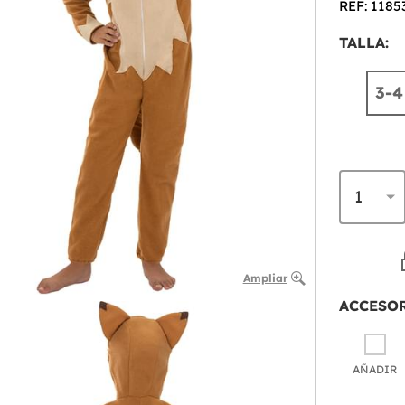
REF: 1185
TALLA:
3-4
Ampliar
ACCESO
AÑADIR