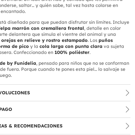
nderse, saltar… y quién sabe, tal vez hasta colarse en
 encantado.
está diseñado para que puedan disfrutar sin límites. Incluye
elpa marrón con cremallera frontal
, detalle en color
arte delantera que simula el vientre del animal y una
orejas en relieve y rostro estampado
. Los
puños
orma de pico
y la
cola larga con punta clara
va sujeta
rasera. Confeccionado en
100% poliéster
.
de by Funidelia
, pensado para niños que no se conforman
e fuera. Porque cuando te pones esta piel... lo salvaje se
juego.
VOLUCIONES
PAGO
IAS & RECOMENDACIONES