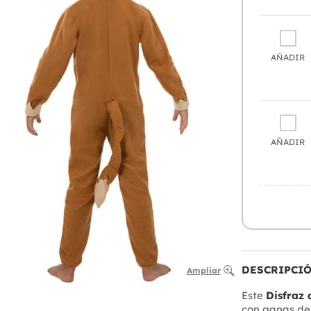
AÑADIR
AÑADIR
DESCRIPCI
Ampliar
Este
Disfraz 
con ganas de 