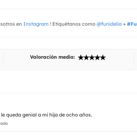
osotros en
Instagram
! Etiquétanos como
@funidelia
+
#Fu
Valoración media:
 le queda genial a mi hija de ocho años.
cada