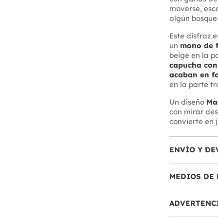
moverse, esco
algún bosque
Este disfraz 
un
mono de f
beige en la p
capucha con 
acaban en f
en la parte t
Un diseño
Ma
con mirar desd
convierte en 
ENVÍO Y DE
MEDIOS DE 
ADVERTENC