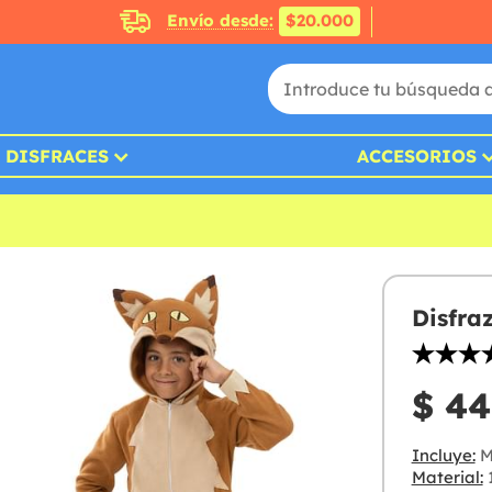
Envío desde:
$20.000
DISFRACES
ACCESORIOS
Disfra
$ 44
Incluye:
M
Material:
1