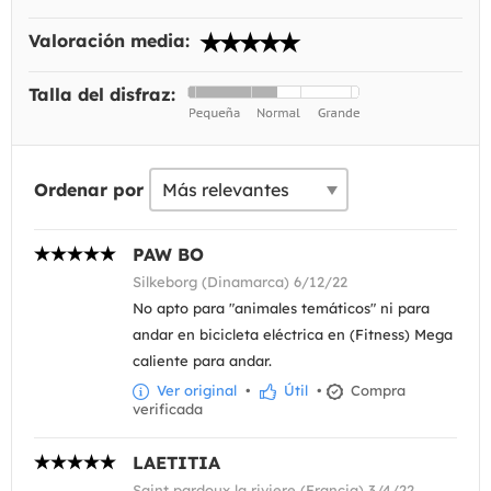
Valoración media:
Talla del disfraz:
Ordenar por
PAW BO
Silkeborg (Dinamarca) 6/12/22
No apto para "animales temáticos" ni para
andar en bicicleta eléctrica en (Fitness) Mega
caliente para andar.
Ver original
•
Útil
•
Compra
verificada
LAETITIA
Saint pardoux la riviere (Francia) 3/4/22