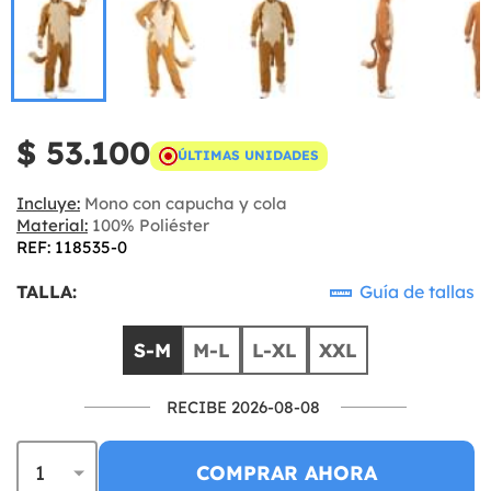
$ 53.100
ÚLTIMAS UNIDADES
Incluye:
Mono con capucha y cola
Material:
100% Poliéster
REF: 118535-0
TALLA:
Guía de tallas
S-M
M-L
L-XL
XXL
RECIBE 2026-08-08
COMPRAR AHORA