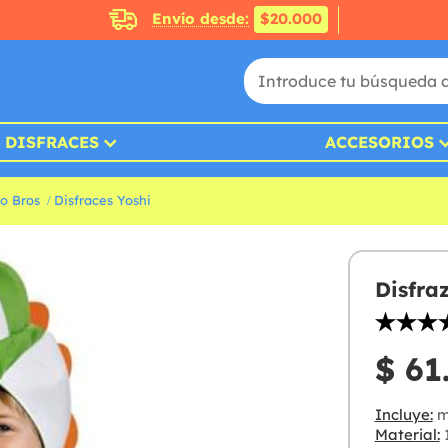
Envío desde:
$20.000
DISFRACES
ACCESORIOS
io Bros
Disfraces Yoshi
Disfra
$ 61
Incluye:
m
Material:
1