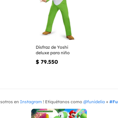
Disfraz de Yoshi
deluxe para niño
$ 79.550
osotros en
Instagram
! Etiquétanos como
@funidelia
+
#Fu