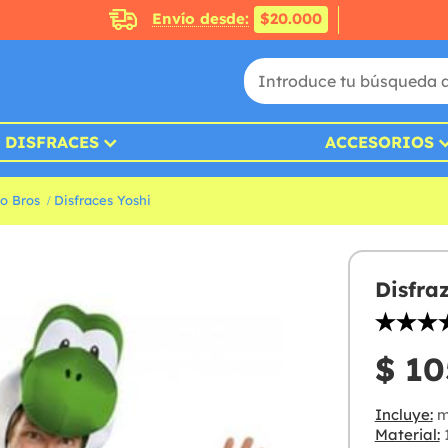
Envío desde:
$20.000
DISFRACES
ACCESORIOS
io Bros
Disfraces Yoshi
Disfra
$ 10
Incluye:
m
Material:
1