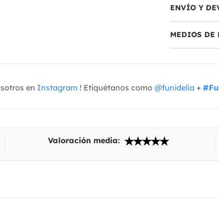
ENVÍO Y DE
MEDIOS DE 
osotros en
Instagram
! Etiquétanos como
@funidelia
+
#Fu
Valoración media: