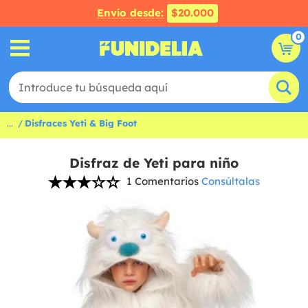
Envío desde:
$20.000
0
...
Disfraces Yeti & Big Foot
Disfraz de Yeti para niño
1 Comentarios
Consúltalas