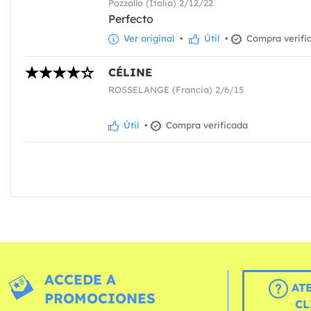
Pozzallo (Italia) 2/12/22
Perfecto
Ver original
•
Útil
•
Compra verifi
CÉLINE
ROSSELANGE (Francia) 2/6/15
Útil
•
Compra verificada
ACCEDE A
AT
PROMOCIONES
CL