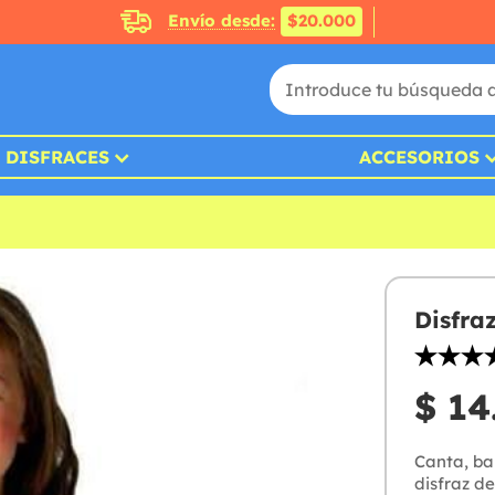
Envío desde:
$20.000
DISFRACES
ACCESORIOS
Disfra
$ 14
Canta, bai
disfraz de