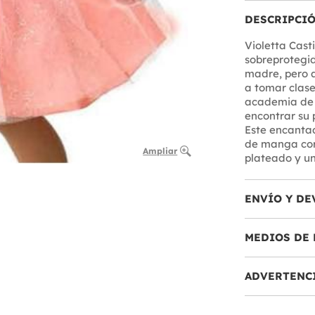
DESCRIPCI
Violetta Casti
sobreprotegid
madre, pero a
a tomar clase
academia de m
encontrar su p
Este encantad
de manga cort
Ampliar
plateado y un
ENVÍO Y DE
MEDIOS DE 
ADVERTENC