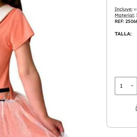
Incluye:
v
Material:
1
REF: 2506
TALLA: