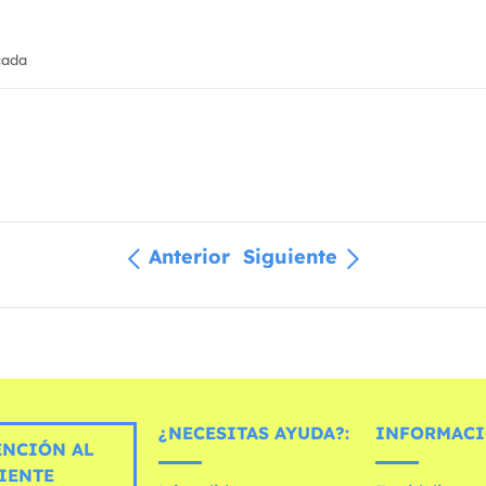
cada
Anterior
Siguiente
¿NECESITAS AYUDA?:
INFORMACI
ENCIÓN AL
IENTE