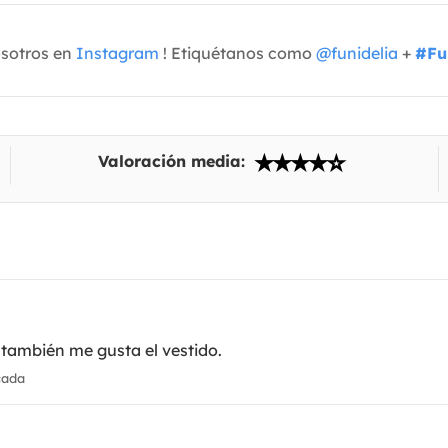
osotros en
Instagram
! Etiquétanos como
@funidelia
+
#Fu
Valoración media:
 también me gusta el vestido.
cada