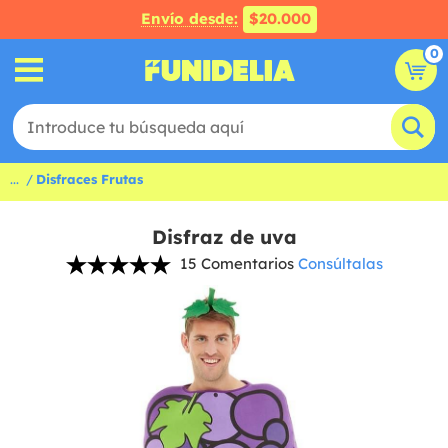
Envío desde:
$20.000
0
...
Disfraces Frutas
Disfraz de uva
15 Comentarios
Consúltalas