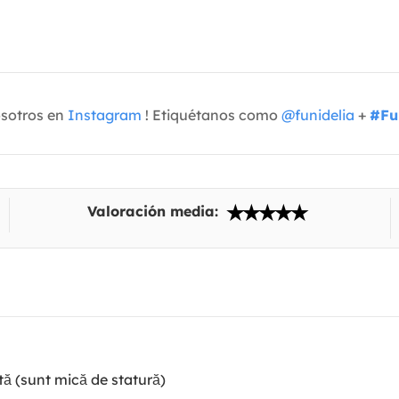
osotros en
Instagram
! Etiquétanos como
@funidelia
+
#Fu
Valoración media:
tă (sunt mică de statură)