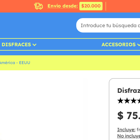
Envío desde:
$20.000
DISFRACES
ACCESORIOS
 América - EEUU
Disfra
$ 75
Incluye:
fr
No incluye