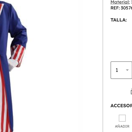
Material:
1
REF: 3057
TALLA:
ACCESO
AÑADIR