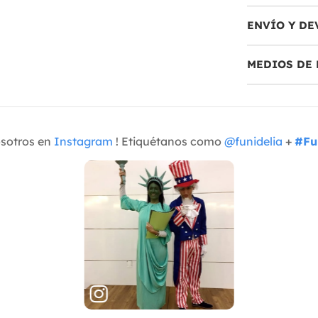
ENVÍO Y DE
MEDIOS DE 
osotros en
Instagram
! Etiquétanos como
@funidelia
+
#Fu