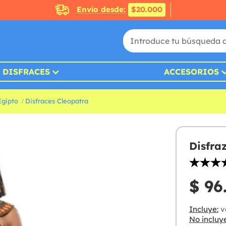
Envío desde:
$20.000
DISFRACES
ACCESORIOS
Egipto
Disfraces Cleopatra
Disfra
$ 96
Incluye:
ve
No incluye