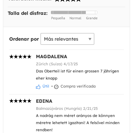
Talla del disfraz:
Ordenar por
MAGDALENA
Zürich (Suiza) 4/17/25
Das Oberteil ist für einen grossen 7 jährigen
eher knapp
Útil
•
Compra verificada
EDINA
Balmazújváros (Hungría) 2/21/25
A nadrág nem méret arányos de könnyen
méretre lehetett igazítani! A felsővel minden
rendben!