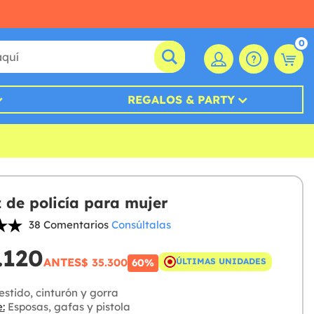
0
REGALOS & PARTY
z de policía para mujer
38 Comentarios
Consúltalas
.120
ANTES
$ 35.300
ÚLTIMAS UNIDADES
60%
stido, cinturón y gorra
:
Esposas, gafas y pistola