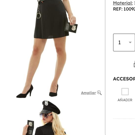
Material:
1
REF: 1009
ACCESO
Ampliar
AÑADIR