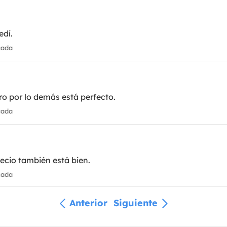
edí.
cada
ro por lo demás está perfecto.
cada
recio también está bien.
cada
Anterior
Siguiente