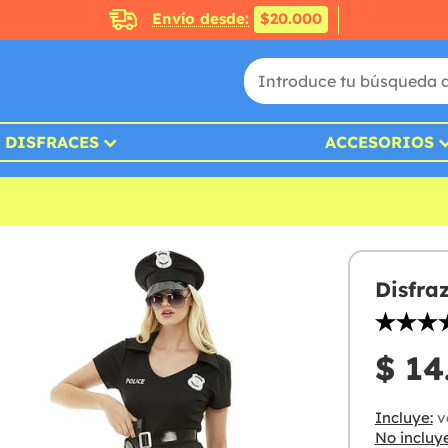
Envío desde:
$20.000
DISFRACES
ACCESORIOS
Disfra
$ 14
Incluye:
ve
No incluye