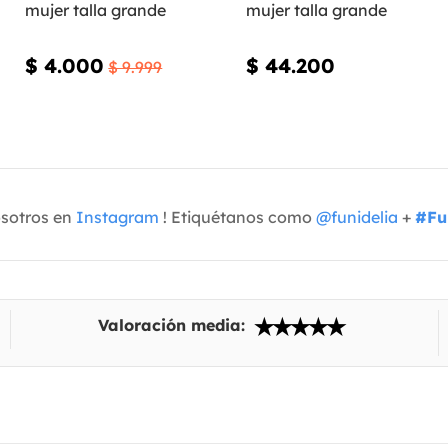
mujer talla grande
mujer talla grande
$ 4.000
$ 44.200
$ 9.999
osotros en
Instagram
! Etiquétanos como
@funidelia
+
#Fu
Valoración media: