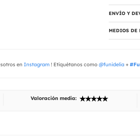
ENVÍO Y DE
MEDIOS DE 
osotros en
Instagram
! Etiquétanos como
@funidelia
+
#Fu
Valoración media: