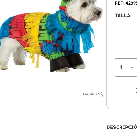
REF: 4289
TALLA:
Ampliar
DESCRIPCI