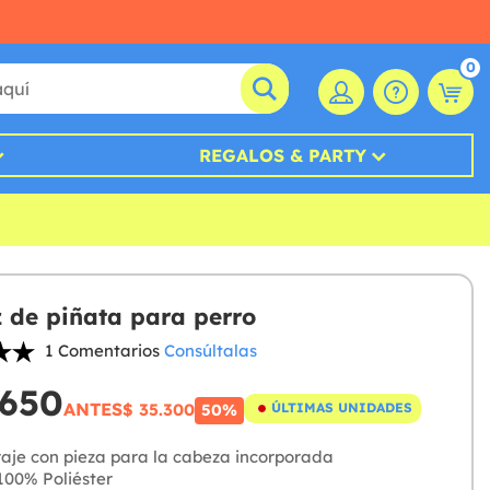
0
REGALOS & PARTY
z de piñata para perro
1 Comentarios
Consúltalas
.650
ANTES
$ 35.300
ÚLTIMAS UNIDADES
50%
aje con pieza para la cabeza incorporada
00% Poliéster