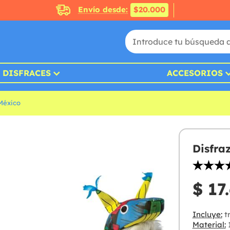
Envío desde:
$20.000
DISFRACES
ACCESORIOS
México
Disfra
$ 17
Incluye:
tr
Material:
1