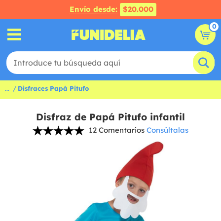
Envío desde:
$20.000
0
...
Disfraces Papá Pitufo
Disfraz de Papá Pitufo infantil
12 Comentarios
Consúltalas