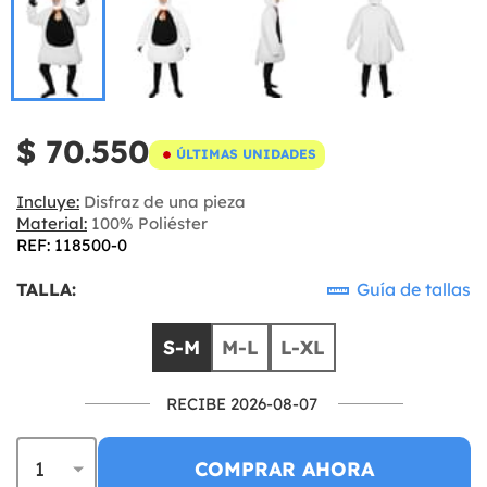
$ 70.550
ÚLTIMAS UNIDADES
Incluye:
Disfraz de una pieza
Material:
100% Poliéster
REF: 118500-0
TALLA:
Guía de tallas
S-M
M-L
L-XL
RECIBE 2026-08-07
COMPRAR AHORA