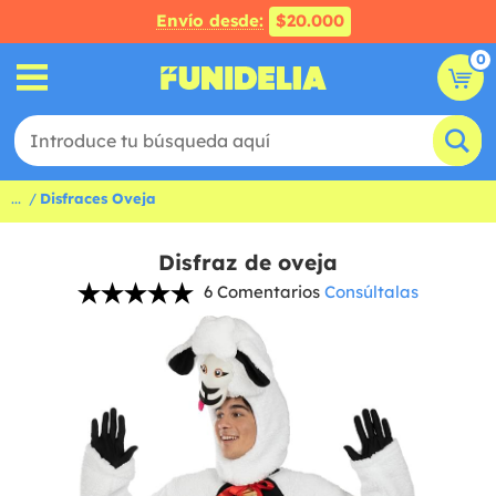
Envío desde:
$20.000
0
...
Disfraces Oveja
Disfraz de oveja
6 Comentarios
Consúltalas