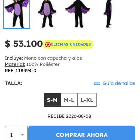
$ 53.100
ÚLTIMAS UNIDADES
Incluye:
Mono con capucha y alas
Material:
100% Poliéster
REF: 118494-0
TALLA:
Guía de tallas
S-M
M-L
L-XL
RECIBE 2026-08-08
COMPRAR AHORA