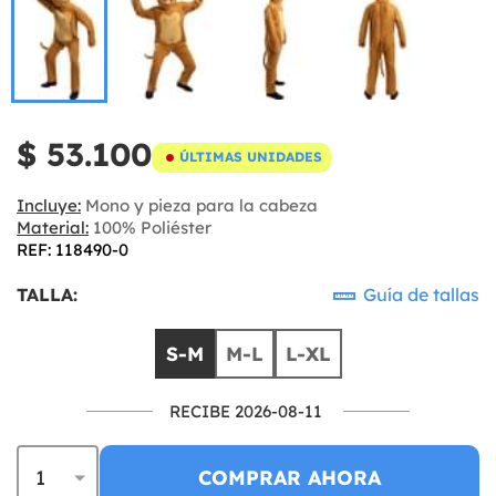
$ 53.100
ÚLTIMAS UNIDADES
Incluye:
Mono y pieza para la cabeza
Material:
100% Poliéster
REF: 118490-0
TALLA:
Guía de tallas
S-M
M-L
L-XL
RECIBE 2026-08-11
COMPRAR AHORA