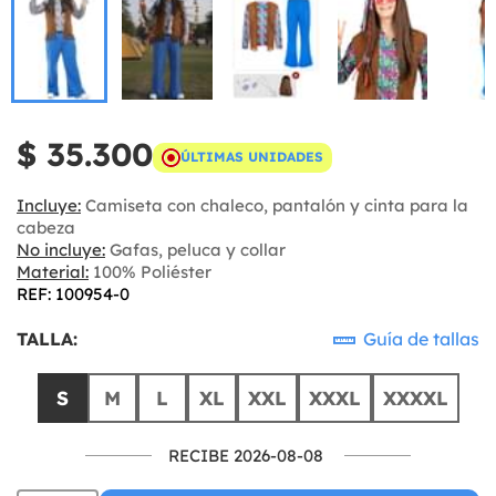
$ 35.300
ÚLTIMAS UNIDADES
Incluye:
Camiseta con chaleco, pantalón y cinta para la
cabeza
No incluye:
Gafas, peluca y collar
Material:
100% Poliéster
REF: 100954-0
TALLA:
Guía de tallas
S
M
L
XL
XXL
XXXL
XXXXL
RECIBE 2026-08-08