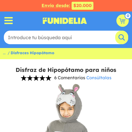
Envío desde:
$20.000
0
...
Disfraces Hipopótamo
Disfraz de Hipopótamo para niños
6 Comentarios
Consúltalas