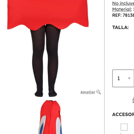
No incluye
Material:
1
REF: 7813
TALLA:
Ampliar
ACCESO