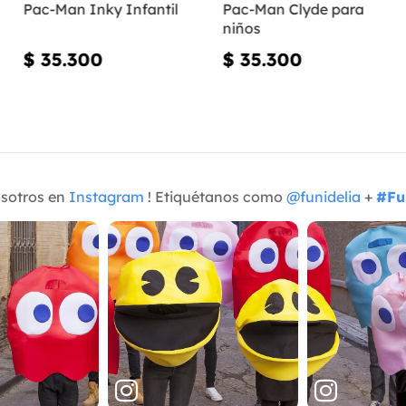
Pac-Man Inky Infantil
Pac-Man Clyde para
niños
$ 35.300
$ 35.300
osotros en
Instagram
! Etiquétanos como
@funidelia
+
#Fu