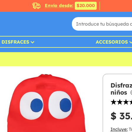
Envío desde:
$20.000
DISFRACES
ACCESORIOS
Disfra
niños
$ 35
Incluye:
Tr