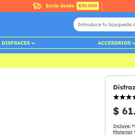
Envío desde:
$20.000
DISFRACES
ACCESORIOS
Disfra
$ 61
Incluye:
M
Material:
9