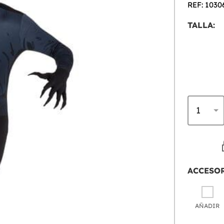
REF: 1030
TALLA:
ACCESO
AÑADIR