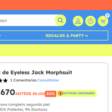
0
REGALOS & PARTY
z de Eyeless Jack Morphsuit
1 Comentarios
Consúltalas
.670
ANTES
$ 88.100
ÚLTIMAS UNIDADES
30%
ono completo segunda piel
1% Poliéster, 9% Elastano