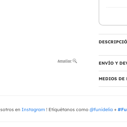
DESCRIPCI
Ampliar
ENVÍO Y DE
MEDIOS DE 
osotros en
Instagram
! Etiquétanos como
@funidelia
+
#Fu