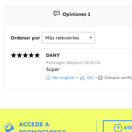
Opiniones 1
Ordenar por
DANY
Paturages (Bélgica) 10/20/22
Súper
Ver original
•
Útil
•
Compra verifi
ACCEDE A
AT