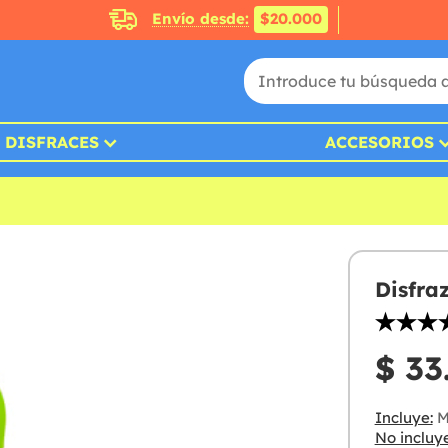
Envío desde:
$20.000
DISFRACES
ACCESORIOS
Disfra
$ 33
Incluye:
M
No incluye