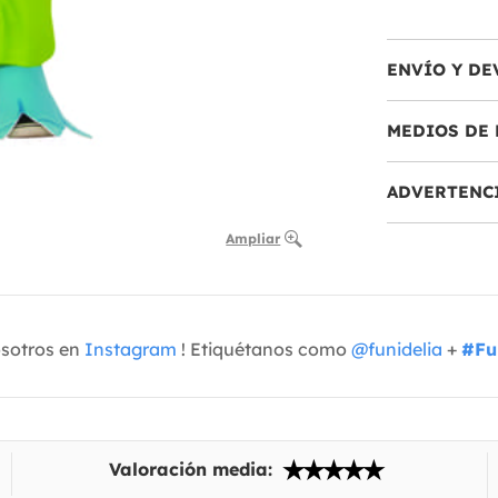
ENVÍO Y DE
MEDIOS DE 
ADVERTENC
Ampliar
osotros en
Instagram
! Etiquétanos como
@funidelia
+
#Fu
Valoración media: