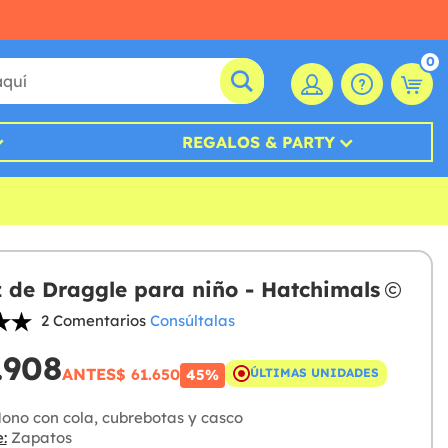
0
REGALOS & PARTY
z de Draggle para niño - Hatchimals
2 Comentarios
Consúltalas
.908
ANTES
$ 61.650
ÚLTIMAS UNIDADES
45%
ono con cola, cubrebotas y casco
:
Zapatos