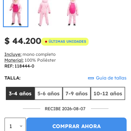
$ 44.200
ÚLTIMAS UNIDADES
Incluye:
mono completo
Material:
100% Poliéster
REF: 118444-0
TALLA:
Guía de tallas
3-4 años
5-6 años
7-9 años
10-12 años
RECIBE 2026-08-07
COMPRAR AHORA