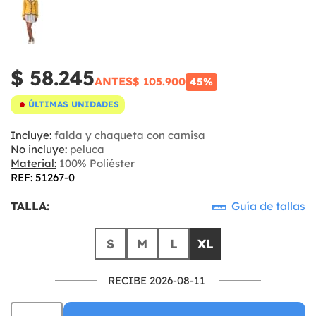
$ 58.245
ANTES
$ 105.900
45%
ÚLTIMAS UNIDADES
Incluye:
falda y chaqueta con camisa
No incluye:
peluca
Material:
100% Poliéster
REF: 51267-0
TALLA:
Guía de tallas
S
M
L
XL
RECIBE 2026-08-11