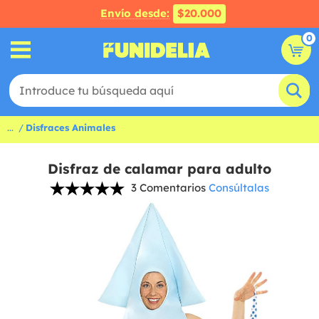
Envío desde:
$20.000
0
...
Disfraces Animales
Disfraz de calamar para adulto
3 Comentarios
Consúltalas