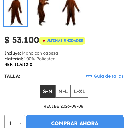
$ 53.100
ÚLTIMAS UNIDADES
Incluye:
Mono con cabeza
Material:
100% Poliéster
REF: 117612-0
TALLA:
Guía de tallas
S-M
M-L
L-XL
RECIBE 2026-08-08
COMPRAR AHORA