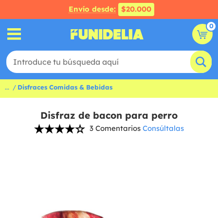
Envío desde:
$20.000
0
...
Disfraces Comidas & Bebidas
Disfraz de bacon para perro
3 Comentarios
Consúltalas