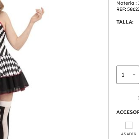
Material:
1
REF: 5862
TALLA:
ACCESO
AÑADIR