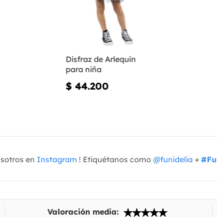
Disfraz de Arlequín
para niña
$ 44.200
osotros en
Instagram
! Etiquétanos como
@funidelia
+
#Fu
Valoración media: