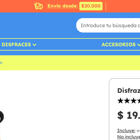
Envío desde:
$20.000
DISFRACES
ACCESORIOS
ín
Disfra
$ 19
Incluye:
ve
No incluye