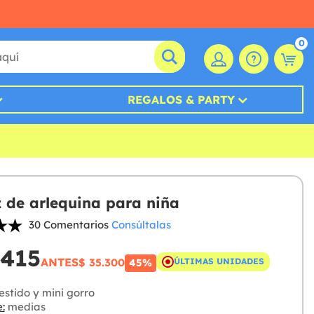
0
REGALOS & PARTY
z de arlequina para niña
30 Comentarios
Consúltalas
.415
ANTES
$ 35.300
ÚLTIMAS UNIDADES
45%
stido y mini gorro
:
medias