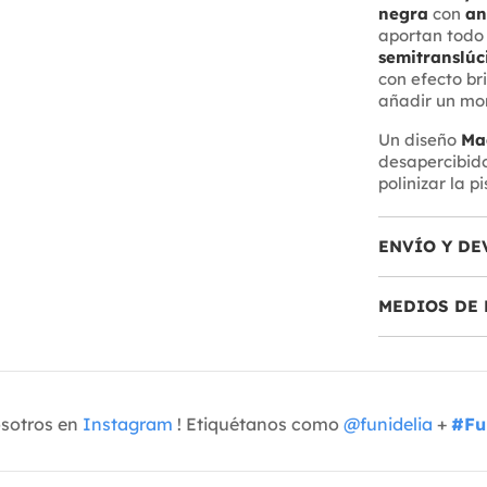
negra
con
an
aportan todo 
semitranslúc
con efecto bri
añadir un mon
Un diseño
Ma
desapercibidos
polinizar la pi
ENVÍO Y DE
MEDIOS DE 
osotros en
Instagram
! Etiquétanos como
@funidelia
+
#Fu