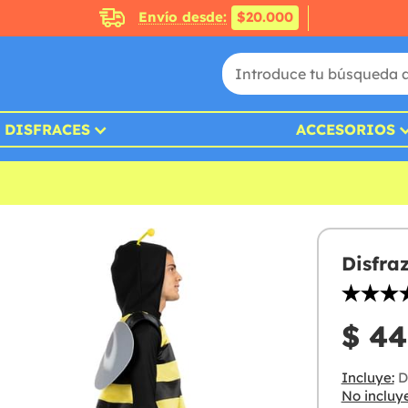
Envío desde:
$20.000
DISFRACES
ACCESORIOS
Disfra
$ 44
Incluye:
Di
No incluye