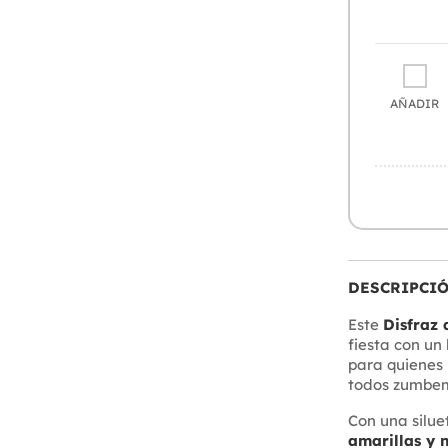
AÑADIR
DESCRIPCI
Este
Disfraz 
fiesta con un
para quienes
todos zumbemo
Con una silu
amarillas y 