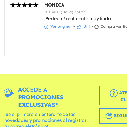
MONICA
MILANO (Italia) 3/4/22
¡Perfecto! realmente muy lindo
Ver original
•
Útil
•
Compra verifi
ACCEDE A
AT
PROMOCIONES
CL
EXCLUSIVAS*
¡Sé el primero en enterarte de las
SIGU
novedades y promociones al registrar
tu correo eletrónico!