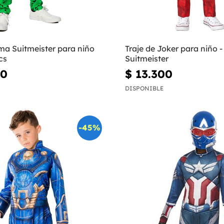
ma Suitmeister para niño
Traje de Joker para niño -
cs
Suitmeister
00
$ 13.300
DISPONIBLE
-45%