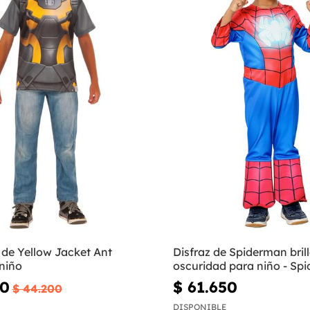
z de Yellow Jacket Ant
Disfraz de Spiderman brill
niño
oscuridad para niño - Spi
superequipo
10
$ 61.650
$ 44.200
DISPONIBLE