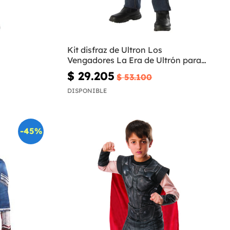
Kit disfraz de Ultron Los
Vengadores La Era de Ultrón para
niño
$ 29.205
$ 53.100
DISPONIBLE
-45%