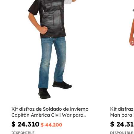
Kit disfraz de Soldado de invierno
Kit disfra
Capitán América Civil War para
Man para 
niño
$ 24.310
$ 24.3
$ 44.200
DISPONIBLE
DISPONIBLE