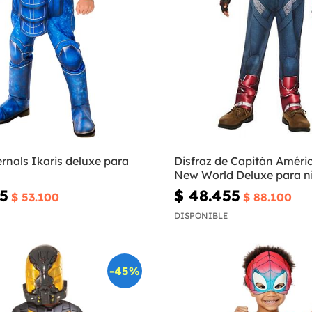
ernals Ikaris deluxe para
Disfraz de Capitán Améri
New World Deluxe para n
05
$ 48.455
$ 53.100
$ 88.100
DISPONIBLE
-45%