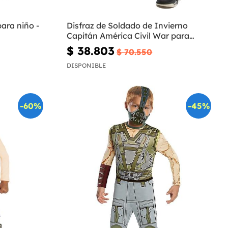
para niño -
Disfraz de Soldado de Invierno
Capitán América Civil War para
niño
$ 38.803
$ 70.550
DISPONIBLE
-60%
-45%