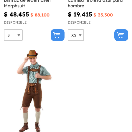
Disfraz de lederhosen
Camisa tirolesa azul para
Morphsuit
hombre
$ 48.455
$ 19.415
$ 88.100
$ 35.300
DISPONIBLE
DISPONIBLE