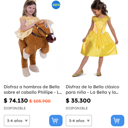
-30%
Disfraz a hombros de Bella
Disfraz de la Bella clásico
sobre el caballo Phillipe - La
para niña - La Bella y la
Bella y la Bestia
Bestia
$ 74.130
$ 35.300
$ 105.900
DISPONIBLE
DISPONIBLE