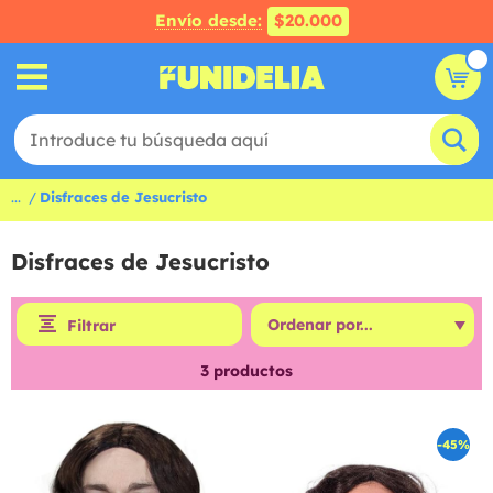
Envío desde:
$20.000
...
Disfraces de Jesucristo
Disfraces de Jesucristo
Filtrar
3
productos
-45%