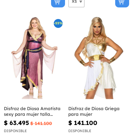
-55%
Disfraz de Diosa Amatista
Disfraz de Diosa Griega
sexy para mujer talla
para mujer
grande
$ 63.495
$ 141.100
$ 141.100
DISPONIBLE
DISPONIBLE