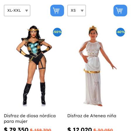
-50%
-60%
Disfraz de diosa nórdica
Disfraz de Atenea niña
para mujer
$ 79.350
$ 12.020
$ 158.700
$ 30.050