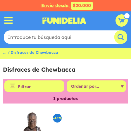
Envío desde:
$20.000
...
Disfraces de Chewbacca
Disfraces de Chewbacca
Filtrar
1
productos
-45%