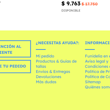
7
$ 9.763
$ 17.750
DISPONIBLE
¿NECESITAS AYUDA?:
INFORMACI
ENCIÓN AL
IENTE
Mi pedido
Funidelia en
Productos & Guías de
Aviso legal y
E TU PEDIDO
tallas
Condiciones 
Envíos & Entregas
Política de P
Devoluciones
Política de C
Más dudas
Sitemap
Quiénes som