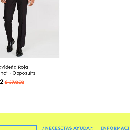
videña Roja
nd" - Opposuits
02
$ 67.050
¿NECESITAS AYUDA?:
INFORMACI